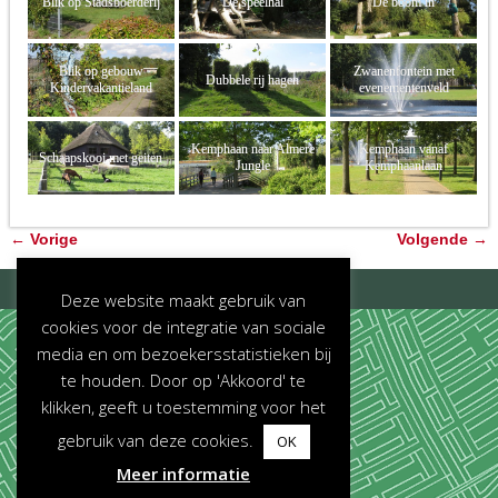
Blik op Stadsboerderij
De speelhal
De boom in
Blik op gebouw
Zwanenfontein met
Dubbele rij hagen
Kindervakantieland
evenementenveld
Kemphaan naar Almere
Kemphaan vanaf
Schaapskooi met geiten
Jungle
Kemphaanlaan
Bericht navigatie
←
Vorige
Volgende
→
©2026 -
Parken in Almere
Deze website maakt gebruik van
cookies voor de integratie van sociale
media en om bezoekersstatistieken bij
te houden. Door op 'Akkoord' te
klikken, geeft u toestemming voor het
gebruik van deze cookies.
OK
Meer informatie