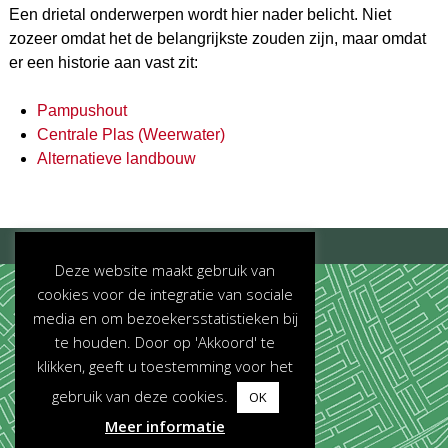
Een drietal onderwerpen wordt hier nader belicht. Niet
zozeer omdat het de belangrijkste zouden zijn, maar omdat
er een historie aan vast zit:
Pampushout
Centrale Plas (Weerwater)
Alternatieve landbouw
©2026 -
Parken in Almere
Deze website maakt gebruik van
cookies voor de integratie van sociale
media en om bezoekersstatistieken bij
te houden. Door op 'Akkoord' te
klikken, geeft u toestemming voor het
gebruik van deze cookies.
OK
Meer informatie