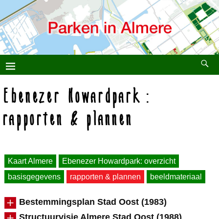
Ebenezer Howardpark:
rapporten & plannen
Kaart Almere
Ebenezer Howardpark: overzicht
basisgegevens
rapporten & plannen
beeldmateriaal
Bestemmingsplan Stad Oost (1983)
Structuurvisie Almere Stad Oost (1988)