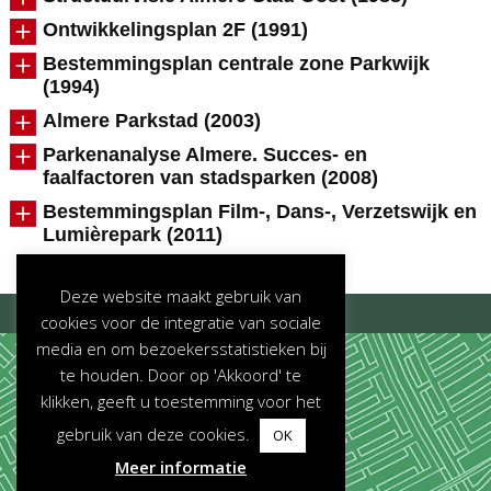
Ontwikkelingsplan 2F (1991)
Bestemmingsplan centrale zone Parkwijk
(1994)
Almere Parkstad (2003)
Parkenanalyse Almere. Succes- en
faalfactoren van stadsparken (2008)
Bestemmingsplan Film-, Dans-, Verzetswijk en
Lumièrepark (2011)
Deze website maakt gebruik van
©2026 -
Parken in Almere
cookies voor de integratie van sociale
media en om bezoekersstatistieken bij
te houden. Door op 'Akkoord' te
klikken, geeft u toestemming voor het
gebruik van deze cookies.
OK
Meer informatie