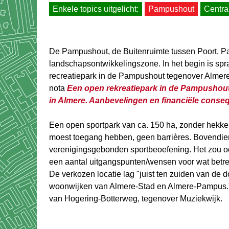
Enkele topics uitgelicht:
Pampushout
Centra
De Pampushout, de Buitenruimte tussen Poort, Pa
landschapsontwikkelingszone. In het begin is sp
recreatiepark in de Pampushout tegenover Almere 
nota
Een open rekreatiepark in de Pampushou
in Almere. Aanbevelingen en financiële conse
Een open sportpark van ca. 150 ha, zonder hekken,
moest toegang hebben, geen barrières. Bovendien 
verenigingsgebonden sportbeoefening. Het zou oo
een aantal uitgangspunten/wensen voor wat betref
De verkozen locatie lag "juist ten zuiden van de
woonwijken van Almere-Stad en Almere-Pampus.
van Hogering-Botterweg, tegenover Muziekwijk.