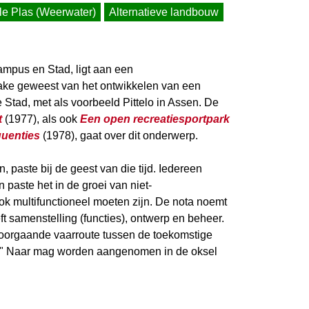
le Plas (Weerwater)
Alternatieve landbouw
mpus en Stad, ligt aan een
rake geweest van het ontwikkelen van een
Stad, met als voorbeeld Pittelo in Assen. De
t
(1977), als ook
Een open recreatiesportpark
quenties
(1978), gaat over dit onderwerp.
 paste bij de geest van die tijd. Iedereen
paste het in de groei van niet-
k multifunctioneel moeten zijn. De nota noemt
t samenstelling (functies), ontwerp en beheer.
 doorgaande vaarroute tussen de toekomstige
" Naar mag worden aangenomen in de oksel