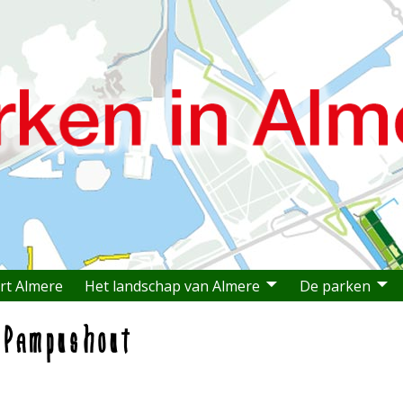
rt Almere
Het landschap van Almere
De parken
 Pampushout