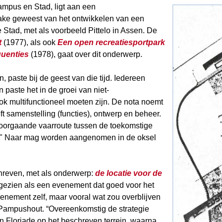
mpus en Stad, ligt aan een
rake geweest van het ontwikkelen van een
Stad, met als voorbeeld Pittelo in Assen. De
t
(1977), als ook
Een open recreatiesportpark
quenties
(1978), gaat over dit onderwerp.
 paste bij de geest van die tijd. Iedereen
paste het in de groei van niet-
k multifunctioneel moeten zijn. De nota noemt
t samenstelling (functies), ontwerp en beheer.
 doorgaande vaarroute tussen de toekomstige
" Naar mag worden aangenomen in de oksel
chreven, met als onderwerp:
de locatie voor de
 gezien als een evenement dat goed voor het
venement zelf, maar vooral wat zou overblijven
 Pampushout. “Overeenkomstig de strategie
een Floriade op het beschreven terrein, waarna