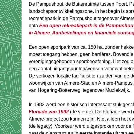
De Pampushout, de Buitenruimte tussen Poort, Pa
landschapsontwikkelingszone. In het begin is sp
recreatiepark in de Pampushout tegenover Almere 
nota
Een open rekreatiepark in de Pampushou
in Almere. Aanbevelingen en financiële conse
Een open sportpark van ca. 150 ha, zonder hekken,
moest toegang hebben, geen barrières. Bovendien 
verenigingsgebonden sportbeoefening. Het zou oo
een aantal uitgangspunten/wensen voor wat betref
De verkozen locatie lag "juist ten zuiden van de
woonwijken van Almere-Stad en Almere-Pampus.
van Hogering-Botterweg, tegenover Muziekwijk.
In 1982 werd een historisch interessant stuk ges
Floriade van 1992
(de vierde). De Floriade werd
Almere-project zou kunnen zijn. Niet alleen het e
(de legacy). Voorkeur werd uitgesproken voor de
gaat de planstructuur in eerste instantie uit van 