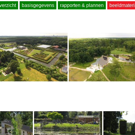
erzicht
basisgegevens
rapporten & plannen
beeldmateri