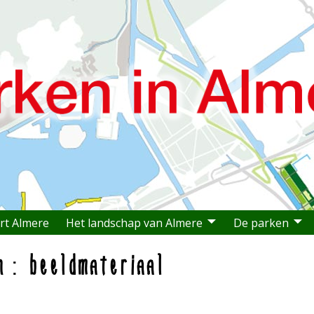
rt Almere
Het landschap van Almere
De parken
n: beeldmateriaal